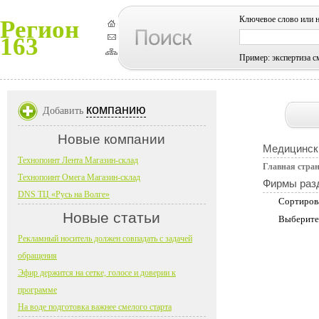
Ключевое слово или 
Регион
163
Пример: экспертиза с
компанию
Добавить
Новые компании
Медицинск
Технопоинт Лента Магазин-склад
Главная стра
Технопоинт Омега Магазин-склад
Фирмы раз
DNS ТЦ «Русь на Волге»
Сортиров
Новые статьи
Выберите
Рекламный носитель должен совпадать с задачей
обращения
Эфир держится на сетке, голосе и доверии к
программе
На воде подготовка важнее смелого старта